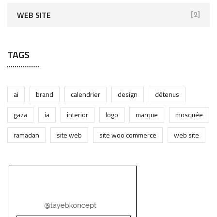
WEB SITE
[2]
TAGS
ai
brand
calendrier
design
détenus
gaza
ia
interior
logo
marque
mosquée
ramadan
site web
site woo commerce
web site