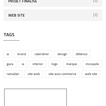
PROJET FINALISÉ
[2]
WEB SITE
[2]
TAGS
ai
brand
calendrier
design
détenus
gaza
ia
interior
logo
marque
mosquée
ramadan
site web
site woo commerce
web site