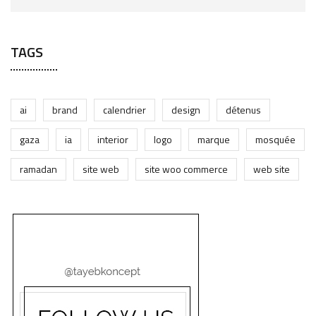
TAGS
ai
brand
calendrier
design
détenus
gaza
ia
interior
logo
marque
mosquée
ramadan
site web
site woo commerce
web site