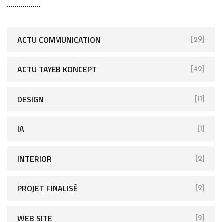
ACTU COMMUNICATION
[29]
ACTU TAYEB KONCEPT
[42]
DESIGN
[11]
IA
[1]
INTERIOR
[2]
PROJET FINALISÉ
[2]
WEB SITE
[2]