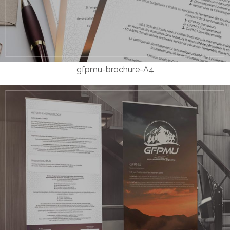
gfpmu-brochure-A4